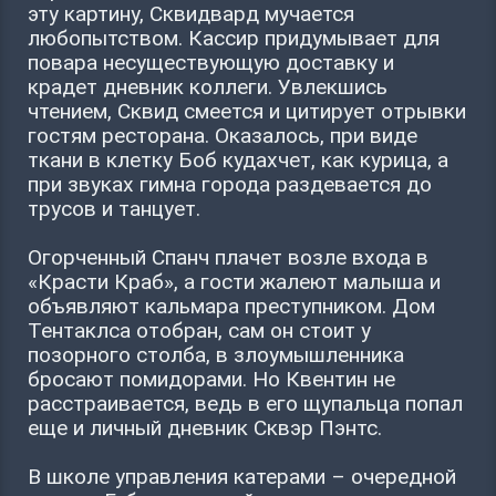
эту картину, Сквидвард мучается
любопытством. Кассир придумывает для
повара несуществующую доставку и
крадет дневник коллеги. Увлекшись
чтением, Сквид смеется и цитирует отрывки
гостям ресторана. Оказалось, при виде
ткани в клетку Боб кудахчет, как курица, а
при звуках гимна города раздевается до
трусов и танцует.
Огорченный Спанч плачет возле входа в
«Красти Краб», а гости жалеют малыша и
объявляют кальмара преступником. Дом
Тентаклса отобран, сам он стоит у
позорного столба, в злоумышленника
бросают помидорами. Но Квентин не
расстраивается, ведь в его щупальца попал
еще и личный дневник Сквэр Пэнтс.
В школе управления катерами – очередной