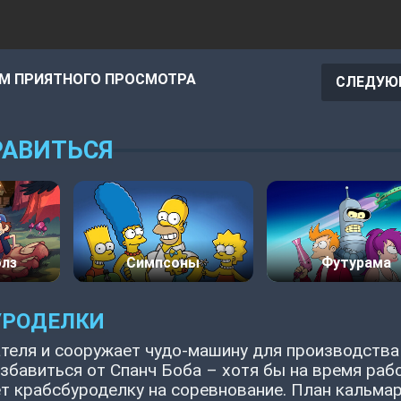
М ПРИЯТНОГО ПРОСМОТРА
СЛЕДУЮ
АВИТЬСЯ
олз
Симпсоны
Футурама
УРОДЕЛКИ
теля и сооружает чудо-машину для производства
збавиться от Спанч Боба – хотя бы на время раб
ет крабсбуроделку на соревнование. План кальма