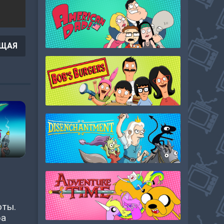
ЩАЯ
оты.
ра